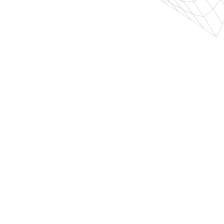
Col. Mixcoac, Benito Juarez
CDMX, México
Teléfono:
55 5615 3497
Whatsapp:
55 8549 6832
Correo:
proyectos@tct.mx
Política de privacidad
SIGUENOS
ACEPTAMOS