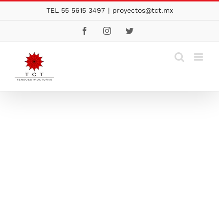
Skip
TEL 55 5615 3497
|
proyectos@tct.mx
to
Facebook
Instagram
Twitter
content