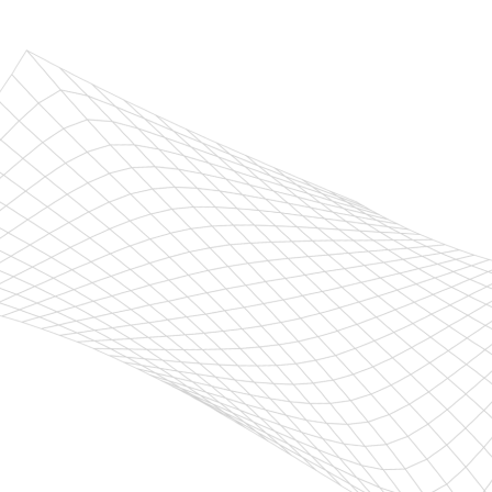
TCT MÉXICO
Boulevard Adolfo Lopez Mateos 1362